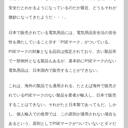
ー
ク」
安全だとわかるようになっているのだが最近、どうもそれが
に
潜
む
微妙になってきたようだ・・・。
電
化
製
品
の
日本で販売されている電気用品には、電気用品安全法の安全
危
険
性を満たしていること示す「PSEマーク」がついている。
性
【デ
ジ
PSEマークの対象となる品目は指定されており、古い製品等
通】
は
で一部例外となる製品もあるが、基本的にPSEマークのない
電気用品は、日本国内で販売することができない。
これは、海外の製品でも適用される。たとえば海外で販売さ
れているPSEマークのない製品を業者が輸入し、日本で販売
することはできない。それがたと日本製であってもだ。しか
し、個人輸入での使用では、この原則が適用されない場合も
あるという。原則としてPSEマークがついていないとダメだ