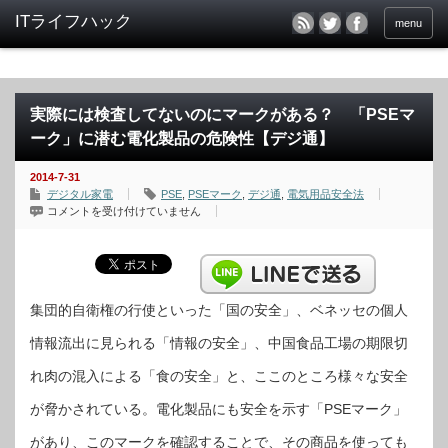
menu
実際には検査してないのにマークがある？ 「PSEマ
ーク」に潜む電化製品の危険性【デジ通】
2014-7-31
デジタル家電
PSE
,
PSEマーク
,
デジ通
,
電気用品安全法
実
コメントを受け付けていません
際
に
は
検
査
し
て
な
集団的自衛権の行使といった「国の安全」、ベネッセの個人
い
の
情報流出に見られる「情報の安全」、中国食品工場の期限切
に
マ
ー
れ肉の混入による「食の安全」と、ここのところ様々な安全
ク
が
あ
が脅かされている。電化製品にも安全を示す「PSEマーク」
る？
「PSE
マ
があり、このマークを確認することで、その商品を使っても