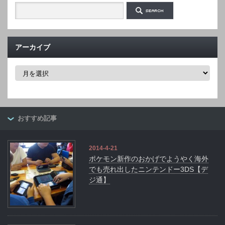
アーカイブ
ア
ー
カ
イ
ブ
おすすめ記事
2014-4-21
ポケモン新作のおかげでようやく海外
でも売れ出したニンテンドー3DS【デ
ジ通】