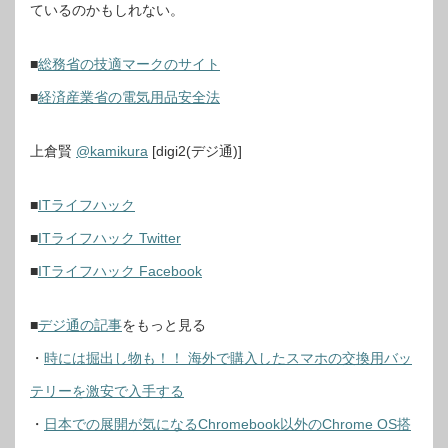
ているのかもしれない。
■
総務省の技適マークのサイト
■
経済産業省の電気用品安全法
上倉賢
@kamikura
[digi2(デジ通)]
■
ITライフハック
■
ITライフハック Twitter
■
ITライフハック Facebook
■
デジ通の記事
をもっと見る
・
時には掘出し物も！！ 海外で購入したスマホの交換用バッ
テリーを激安で入手する
・
日本での展開が気になるChromebook以外のChrome OS搭