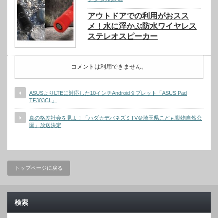
アウトドアでの利用がおスス
メ！水に浮かぶ防水ワイヤレス
ステレオスピーカー
コメントは利用できません。
ASUSよりLTEに対応した10インチAndroidタブレット「ASUS Pad
TF303CL」
真の格差社会を見よ！「ハダカデバネズミTV＠埼玉県こども動物自然公
園」放送決定
トップページに戻る
検索