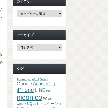
カテゴリー
ブ
カ
テ
で
ゴ
リ
ー
展
アーカイブ
ア
ー
カ
製
イ
ブ
SD
タグ
Android
Art
ASUS
Gallery
Google
Googleロゴ
iPhone
LINE
M84
niconico
PC
UQ
UQコミュニケーショ
WiMAX