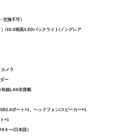
・交換不可）
ト）/16:9画面/LEDバックライト/ノングレア
eb カメラ
ーダー
準拠※有線LAN非搭載
SB2.0ポート×1、ヘッドフォン/スピーカー×1
ト×1
（78キー/日本語）