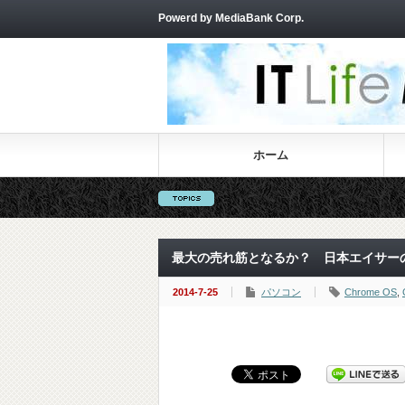
Powerd by MediaBank Corp.
ホーム
最大の売れ筋となるか？ 日本エイサーのChro
2014-7-25
パソコン
Chrome OS
,