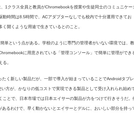
1クラス全員と教員がChromebookを授業や生徒同士のコミュニケー
動時間は8.5時間で、ACアダプターなしでも校内で十分運用できてお
を多く開くような用途で生きているとのこと。
比較的簡単という点がある。学校のように専門の管理者がいない環境では、
hromebookに用意されている「管理コンソール」で簡単に管理ができ
える。
まったく新しい製品だが、一部で導入が始まっていることでAndroidタブレ
イクな使い方が、かなりの低コストで実現できる製品として受け入れられ始め
くことで、日本市場では日本エイサーの製品が力をつけて行きそうだ。
ーカーがあるわけで、早く動かないとエイサーとデルに、おいしい部分を持っ