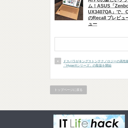
ム！ASUS「Zenbo
UX3407QA」で、Co
のRecall プレビ
ュー
ドスパラがキングストンテクノロジーの高性
「HyperXシリーズ」の取扱を開始
トップページに戻る