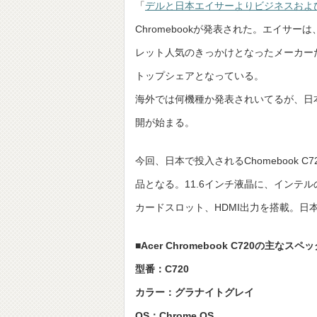
「
デルと日本エイサーよりビジネスおよび文
Chromebookが発表された。エイサー
レット人気のきっかけとなったメーカーだ
トップシェアとなっている。
海外では何機種か発表されいてるが、日本で投
開が始まる。
今回、日本で投入されるChomebook 
品となる。11.6インチ液晶に、インテルのCe
カードスロット、HDMI出力を搭載。
■Acer Chromebook C720の主なスペ
型番：C720
カラー：グラナイトグレイ
OS：Chrome OS