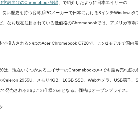
教向けのChromebook登場
」で紹介したように日本エイサーの
本
エ
イ
は、長い歴史を持つ台湾系PCメーカーで日本における8インチWindowsタ
サ
ー
の
。なお現在注目されている低価格のChromebookでは、アメリカ市場
Chromebook「Acer
Chromebook
C720」
【デ
ジ
入されるのはのAcer Chromebook C720で、この1モデルで国内
通】
は
C720は、現在いくつかあるエイサーのChromebookの中でも最も売れ筋の
leron 2955U、メモリ4GB、16GB SSD、Webカメラ、USB端子、
日本で発売されるのはこの仕様のみとなる。価格はオープンプライス。
ック