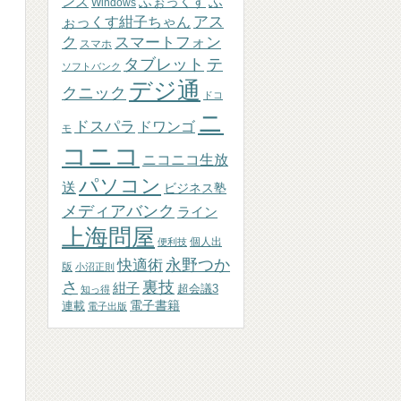
ふぉっくす
ふ
ンズ
Windows
アス
ぉっくす紺子ちゃん
ク
スマートフォン
スマホ
テ
タブレット
ソフトバンク
デジ通
クニック
ドコ
ニ
ドスパラ
ドワンゴ
モ
コニコ
ニコニコ生放
パソコン
送
ビジネス塾
メディアバンク
ライン
上海問屋
個人出
便利技
永野つか
快適術
版
小沼正則
さ
裏技
紺子
超会議3
知っ得
連載
電子書籍
電子出版