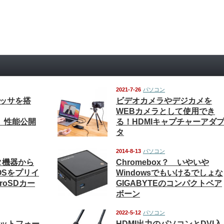
2021-7-26
パソコン
プロセッサを搭
ビデオカメラやデジカメを
WEBカメラとして使用でき
 X」性能公開
る！HDMIキャプチャーアダ
タ
2014-8-13
パソコン
タ機器から
Chromebox？ いやいや
標準OSをプリイ
Windowsでもいけるでしょな
roSDカー
GIGABYTEのコンパクトベア
ボーン
2022-5-12
パソコン
ラットフォー
HDMI出力のパソコンとDVI入