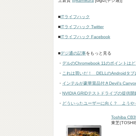
上倉賢
@kamikura
[digi2(デジ通)]
■
ITライフハック
■
ITライフハック Twitter
■
ITライフハック Facebook
■
デジ通の記事
をもっと見る
・
デルのChromebook 11のポイント
・
これは買いだ！ DELLのAndroidタ
・
インテルが豪華賞品付きDevil’s Ca
・
NVIDIA GRIDテストドライブの提供開始
・
どういったユーザーに向く？ ようやく日本
Toshiba CB
東芝(TOSHIB