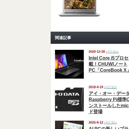
関連記事
2020-12-28
パソコン
Intel Core i5
載！CHUWIノート
PC「CoreBook
2018-4-19
パソコン
アイ・オー・デー
Raspberry Pi
ンストールしたmic
ド登場
2025-8-12
パソコン
AI PCの新しいプ