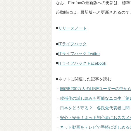
なお、Firefoxの最新版への更新は
起動時には、最新版へと更新されるので
■
リリースノート
■
ITライフハック
■
ITライフハック Twitter
■
ITライフハック Facebook
■ネットに関連した記事を読む
・
国内5200万人のLINEユーザーの中
・
候補作の試し読みも可能なニコ生「第
・
日本をどう守る？ 各政党代表者に聞
・
安心・安全！ネット初心者におススメな
・
ネット動画をテレビで手軽に楽しめるGoogl