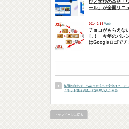
びと学びの革命「
ール」が全面リニ
2014-2-14
Web
チョコがもらえな
し！ 今年のバレ
はGoogleロゴで
集団的自衛権、ベネッセ流出で安全はどこに？ ni
「ネット世論調査」に約10万人が回答
トップページに戻る