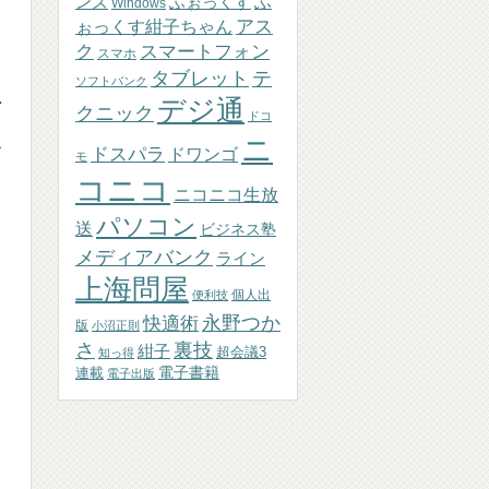
ふぉっくす
ふ
ンズ
Windows
アス
ぉっくす紺子ちゃん
ク
スマートフォン
スマホ
テ
タブレット
ソフトバンク
デジ通
マ
クニック
ドコ
ミ
ニ
ドスパラ
ドワンゴ
モ
コニコ
ニコニコ生放
パソコン
送
ビジネス塾
メディアバンク
ライン
上海問屋
個人出
便利技
永野つか
快適術
版
小沼正則
さ
裏技
紺子
超会議3
知っ得
連載
電子書籍
電子出版