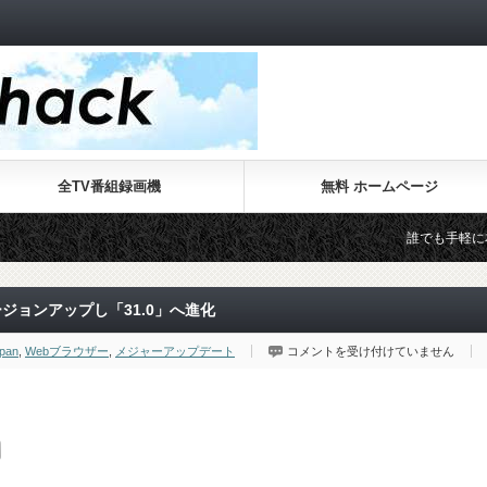
全TV番組録画機
無料 ホームページ
誰でも手軽に本格的なW
ージョンアップし「31.0」へ進化
Web
apan
,
Webブラウザー
,
メジャーアップデート
コメントを受け付けていません
ブ
ラ
ウ
ザ
ー
の
Firefox
が
メ
ジ