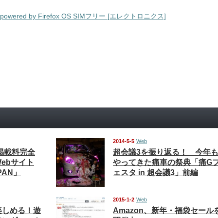
– powered by Firefox OS SIMフリー [エレクトロニクス]
2014-5-5
Web
掲載料完全
超会議3を振り返る！ 今年
ebサイト
やってきた痛車の祭典「痛G
PAN」
ェスタ in 超会議3」前編
2015-1-2
Web
楽しめる！遊
Amazon、新年・福袋セール