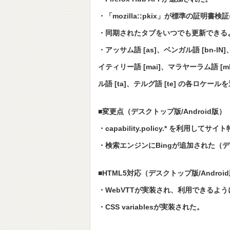
・「mozilla::pkix」が標準の証明書
・同期されたタブをいつでも更新できる
・アッサム語 [as]、ベンガル語 [bn-IN]
イティリー語 [mai]、マラヤーラム語 [ml
ル語 [ta]、テルグ語 [te] の各ロケール
■変更点（デスクトップ版/Android版）
・capability.policy.* を利用
・検索エンジンにBingが追加された（
■HTML5対応（デスクトップ版/Androi
・WebVTTが実装され、利用できるよ
・CSS variablesが実装された。