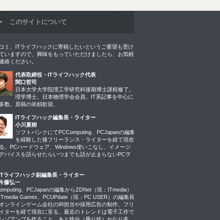
このサイトについて
コミ、ITライフハックに寄稿したいというご要望も受け
ていますので、興味をもっていただけましたら、お気軽
連絡ください。
代表取締役・ITライフハック代表
関口哲司
日本大学大学院理工学研究科後期博士課程修了。
理学博士。日本物理学会会員。IT系記事を中心に
多数。原稿の依頼歓迎。
ITライフハック編集長・ライター
小川夏樹
ソフトバンクにてPCComputing、PCJapanの編集
を経験した後フリーランス・ライターを経て現在
る。PCハードウェア、Windows使いこなし、イメージ
デバイスを語らせたらいつまでも話が止まらないPCヲ
ITライフハック副編集長・ライター
今藤弘一
omputing、PCJapanの編集からZDNet（現：ITmedia）
Tmedia Games、PCUPdate（現：PC USER）の編集長
オンラインゲーム会社のIR担当や採用広告の制作、フリ
イターを経て現在に至る。最近のトレンドは電子工作で
レゾアンプを作ること。あと鉄分（乗り鉄）かなり多