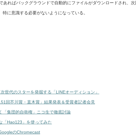
、標準であればバックグラウンドで自動的にファイルがダウンロードされ、次
、特に意識する必要がないようになっている。
から次世代のスターを発掘する「LINEオーディション」
151回芥川賞・直木賞」結果発表＆受賞者記者会見
く「集団的自衛権」ニコ生で徹底討論
「Hao123」を使ってみた
eのChromecast