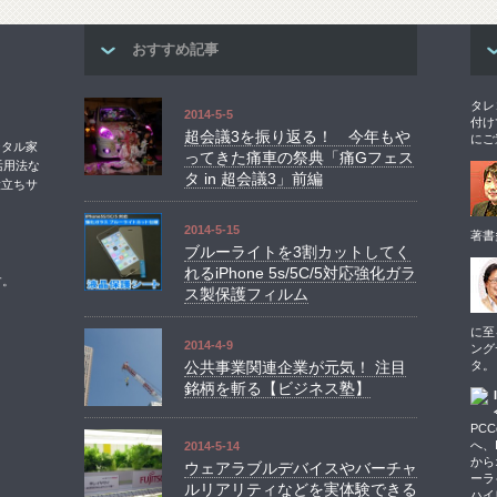
おすすめ記事
タレ
2014-5-5
付け
超会議3を振り返る！ 今年もや
にご
ジタル家
ってきた痛車の祭典「痛Gフェス
活用法な
タ in 超会議3」前編
役立ちサ
2014-5-15
著書
ブルーライトを3割カットしてく
れるiPhone 5s/5C/5対応強化ガラ
す。
ス製保護フィルム
に至
2014-4-9
ング
公共事業関連企業が元気！ 注目
タ。
銘柄を斬る【ビジネス塾】
PCC
へ、I
2014-5-14
から
ウェアラブルデバイスやバーチャ
ーラ
ルリアリティなどを実体験できる
ハイ