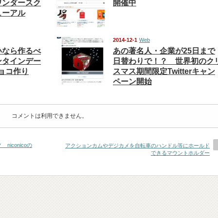
ワンダースク
開催中
ューアル
2014-12-1
Web
いなら作るべ
あの著名人・企業が25日まで
ンタインデー
日替わりで！？ 世界初のク
チョコ作り
スマス期間限定Twitterキャン
ペーン開始
コメントは利用できません。
conicoの
アクションカムやデジカメを自転車のハンドル等にホールド
できるマウントホルダー