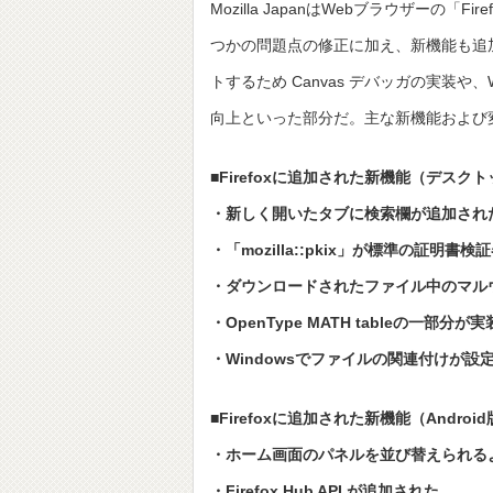
Mozilla JapanはWebブラウザーの「
つかの問題点の修正に加え、新機能も追
トするため Canvas デバッガの実装や、W
向上といった部分だ。主な新機能および変
■Firefoxに追加された新機能（デスク
・新しく開いたタブに検索欄が追加され
・「mozilla::pkix」が標準の証明書
・ダウンロードされたファイル中のマル
・OpenType MATH tableの一部分
・Windowsでファイルの関連付けが設定さ
■Firefoxに追加された新機能（Androi
・ホーム画面のパネルを並び替えられる
・Firefox Hub API が追加された。