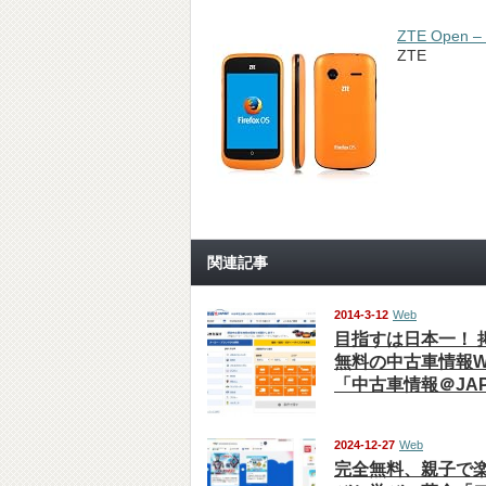
ZTE Open 
ZTE
関連記事
2014-3-12
Web
目指すは日本一！ 
無料の中古車情報W
「中古車情報＠JA
2024-12-27
Web
完全無料、親子で