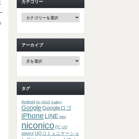
カテゴリー
く
ー
カ
テ
の
ゴ
リ
ー
アーカイブ
ア
ー
カ
イ
ブ
タグ
Android
Art
ASUS
Gallery
Google
Googleロゴ
iPhone
LINE
M84
niconico
PC
UQ
UQコミュニケーショ
WiMAX