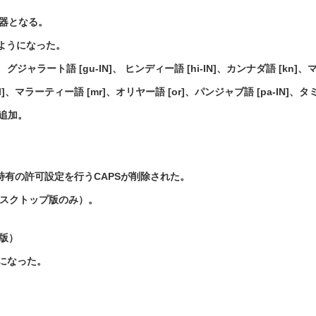
検証器となる。
ようになった。
、 グジャラート語 [gu-IN]、 ヒンディー語 [hi-IN]、カンナダ語 [kn]、
]、マラーティー語 [mr]、オリヤー語 [or]、パンジャブ語 [pa-IN]、タ
を追加。
してサイト特有の許可設定を行うCAPSが削除された。
デスクトップ版のみ）。
d版）
うになった。