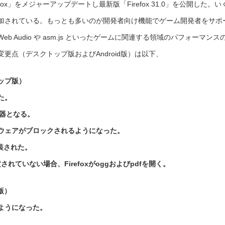
Firefox」をメジャーアップデートし最新版「Firefox 31.0」を公開した。い
ャ
ー
バ
加されている。もっとも多いのが開発者向け機能でゲーム開発者をサポ
ー
ジ
ョ
eb Audio や asm.js といったゲームに関連する領域のパフォーマンス
ン
ア
ッ
更点（デスクトップ版およびAndroid版）は以下、
プ
し
「31.0」
へ
トップ版）
進
化
は
た。
検証器となる。
ウェアがブロックされるようになった。
が実装された。
れていない場合、Firefoxがoggおよびpdfを開く。
d版）
ようになった。