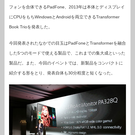
発
表
フォンを合体できるPadFone、2013年は本体とディスプレイ
会
【デ
にCPUをもちWindowsとAndroidを両立できるTransformer
ジ
通】
は
Book Trioを発表した。
今回発表されたなかでの目玉はPadFoneとTransformerを融合
した5つのモードで使える製品で、これまでの集大成といった
製品だ。また、今回のイベントでは、新製品をコンパクトに
紹介する形をとり、発表自体も30分程度と短くなった。