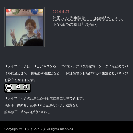
2014-4-27
岸田メル先生降臨！ お絵描きチャッ
トで渾身の絵日記を描く
ITライフハックは、ITビジネスから、パソコン、デジタル家電、ケータイなどのモバ
イルに至るまで、新製品や活用法など、IT関連情報をお届けするIT生活とビジネスの
お役立ちサイトです。
ITライフハックの記事は
条件付
で自由に転載できます。
※条件：媒体名、記事URLか記事リンク、改変なし
記事修正・広告のお問い合わせ
Copyright ©
ITライフハック
All rights reserved.