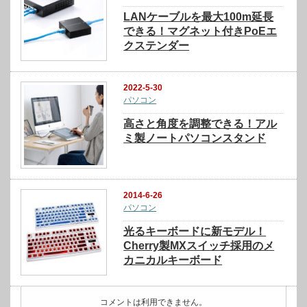
LANケーブルを最大100m延長
できる！マグネット付きPoEエ
クステンダー
2022-5-30
パソコン
高さと角度を調整できる！アル
ミ製ノートパソコンスタンド
2014-6-26
パソコン
光るキーボードに新モデル！
Cherry製MXスイッチ採用のメ
カニカルキーボード
コメントは利用できません。