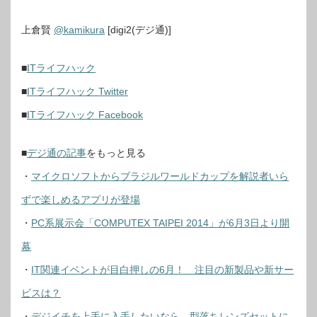
上倉賢
@kamikura
[digi2(デジ通)]
■
ITライフハック
■
ITライフハック Twitter
■
ITライフハック Facebook
■
デジ通の記事
をもっと見る
・
マイクロソフトからブラジルワールドカップを解説者いら
ずで楽しめるアプリが登場
・
PC系展示会「COMPUTEX TAIPEI 2014」が6月3日より開
幕
・
IT関連イベントが目白押しの6月！ 注目の新製品や新サー
ビスは？
・
デジイチを上手に入手したいなら、型落ちレンズセットに