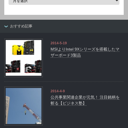
ー
カ
イ
ブ
おすすめ記事
2014-5-19
MSIよりIntel 9Xシリーズを搭載したマ
ザーボード3製品
2014-4-9
公共事業関連企業が元気！ 注目銘柄を
斬る【ビジネス塾】