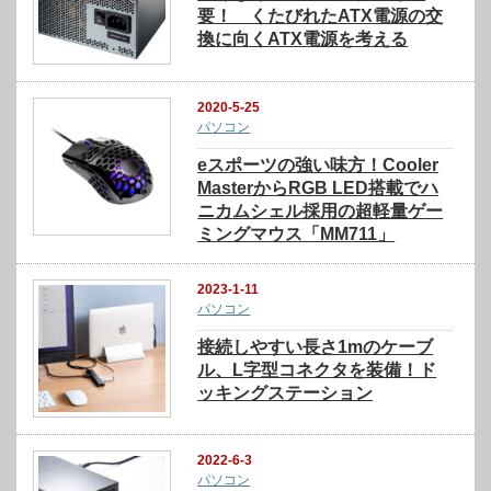
要！ くたびれたATX電源の交
換に向くATX電源を考える
2020-5-25
パソコン
eスポーツの強い味方！Cooler
MasterからRGB LED搭載でハ
ニカムシェル採用の超軽量ゲー
ミングマウス「MM711」
2023-1-11
パソコン
接続しやすい長さ1mのケーブ
ル、L字型コネクタを装備！ド
ッキングステーション
2022-6-3
パソコン