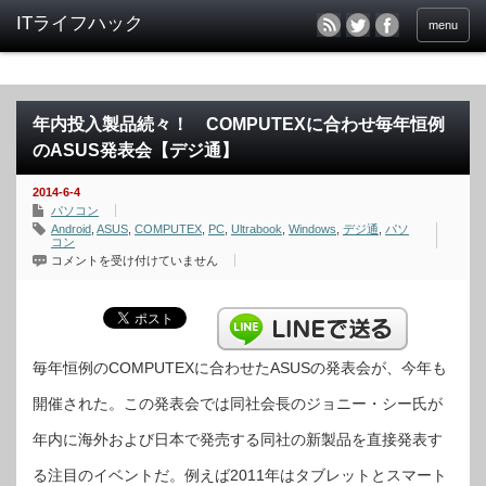
menu
年内投入製品続々！ COMPUTEXに合わせ毎年恒例
のASUS発表会【デジ通】
2014-6-4
パソコン
Android
,
ASUS
,
COMPUTEX
,
PC
,
Ultrabook
,
Windows
,
デジ通
,
パソ
コン
年
コメントを受け付けていません
内
投
入
製
品
続々！
COMPUTEX
に
毎年恒例のCOMPUTEXに合わせたASUSの発表会が、今年も
合
わ
開催された。この発表会では同社会長のジョニー・シー氏が
せ
毎
年
年内に海外および日本で発売する同社の新製品を直接発表す
恒
例
の
る注目のイベントだ。例えば2011年はタブレットとスマート
ASUS