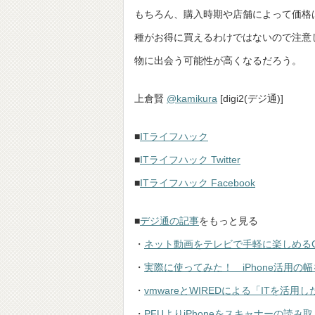
もちろん、購入時期や店舗によって価格
種がお得に買えるわけではないので注意
物に出会う可能性が高くなるだろう。
上倉賢
@kamikura
[digi2(デジ通)]
■
ITライフハック
■
ITライフハック Twitter
■
ITライフハック Facebook
■
デジ通の記事
をもっと見る
・
ネット動画をテレビで手軽に楽しめるGoogl
・
実際に使ってみた！ iPhone活用の幅を
・
vmwareとWIREDによる「ITを活
・
PFUよりiPhoneをスキャナーの読