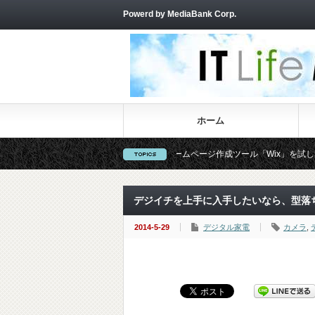
Powerd by MediaBank Corp.
ホーム
的なWebサイトが作れる！無料ホームページ作成ツール「Wix」を試してみた
デジイチを上手に入手したいなら、型落
2014-5-29
デジタル家電
カメラ
,