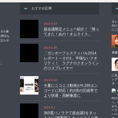
おすすめ記事
タレ
2014-4-27
付け
超会議限定メニュー紹介！「帰っ
にご
ジタル家
てきた！あの！オムライス」
活用法な
役立ちサ
2014-5-26
「ガンホーフェスティバル2014
著書
レポート～その1」半端ないクオ
リティ！ ラグナロクオンライン
す。
のコスプレイヤー
に至
ング
2014-5-22
タ。
今夏にニコニコ動画がH.265エン
コードに対応！約2倍の圧縮率で
より快適・高解像度に
PCC
へ、I
から
2014-5-1
ーラ
360度パノラマで超会議3をネッ
ハイ
ト上に“超再現”した「ニコニコ超