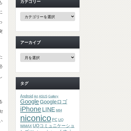
カテゴリー
も
に
カ
テ
っ
ゴ
リ
突
ー
アーカイブ
ア
た
ー
カ
必
イ
ブ
し
タグ
Android
Art
ASUS
Gallery
Google
Googleロゴ
る
iPhone
LINE
M84
セ
niconico
PC
UQ
い
UQコミュニケーショ
WiMAX
。