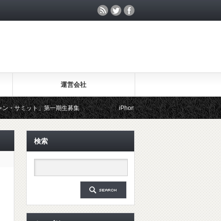
運営会社
ット」第一期生募集
iPhoneで使える便利技【快適術】
ル
検索