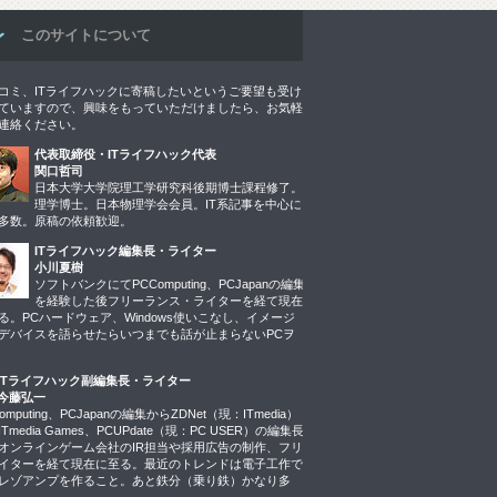
このサイトについて
コミ、ITライフハックに寄稿したいというご要望も受け
ていますので、興味をもっていただけましたら、お気軽
連絡ください。
代表取締役・ITライフハック代表
関口哲司
日本大学大学院理工学研究科後期博士課程修了。
理学博士。日本物理学会会員。IT系記事を中心に
多数。原稿の依頼歓迎。
ITライフハック編集長・ライター
小川夏樹
ソフトバンクにてPCComputing、PCJapanの編集
を経験した後フリーランス・ライターを経て現在
る。PCハードウェア、Windows使いこなし、イメージ
デバイスを語らせたらいつまでも話が止まらないPCヲ
ITライフハック副編集長・ライター
今藤弘一
omputing、PCJapanの編集からZDNet（現：ITmedia）
Tmedia Games、PCUPdate（現：PC USER）の編集長
オンラインゲーム会社のIR担当や採用広告の制作、フリ
イターを経て現在に至る。最近のトレンドは電子工作で
レゾアンプを作ること。あと鉄分（乗り鉄）かなり多