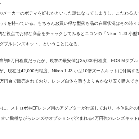
る
のメーカーのボディを好むかといった話になってしまうし、こだわる人
わりを持っている。もちろんお買い得な型落ち品の在庫状況はその時々
な視点でお得な商品をチェックしてみるとニコンの「Nikon 1 J3 小型1
Mダブルレンズキット」ということになる。
は発売当初9万円程度だったが、現在の最安値は35,000円程度、EOS Mダブル
在は42,000円程度。Nikon 1 J3 小型10倍ズームキットに付属す
/4-5.6」は6万円台で販売されており、レンズ自体を買うよりもかなり安く購入で
2本に、ストロボやEFレンズ用のアダプターが付属しており、本体以外の
。古い機種ながらレンズやオプションが含まれる4万円強のレンズキット