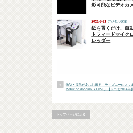
影可能なビデオカ
2021-5-21
デジタル家電
紙を置くだけ、自
トフィードマイク
レッダー
物語と魔法があふれ出る！ディズニーのスマホ「D
Mobile on docomo SH-05F」【ドコモ201
トップページに戻る