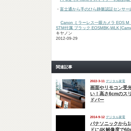
・
富士通から手のひら静脈認証センサー内蔵タ
Canon ミラ
STM/EF-M2
キヤノン
2012-09-29
関連記事
2022-3-11
デジタル家電
画面やリモコン受
い！高さ6cmのス
ドバー
2014-9-12
デジタル家電
パナソニックから1
ドに4K解像度で6