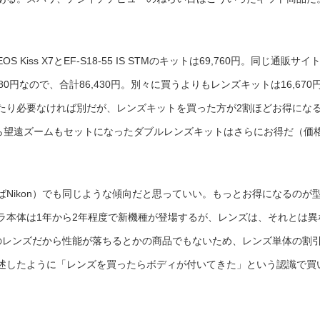
ss X7とEF-S18-55 IS STMのキットは69,760円。同じ通販サイ
680円なので、合計86,430円。別々に買うよりもレンズキットは16,670
たり必要なければ別だが、レンズキットを買った方が2割ほどお得にな
X7なら望遠ズームもセットになったダブルレンズキットはさらにお得だ（価
Nikon）でも同じような傾向だと思っていい。もっとお得になるのが
ラ本体は1年から2年程度で新機種が登場するが、レンズは、それとは異
のレンズだから性能が落ちるとかの商品でもないため、レンズ単体の割
述したように「レンズを買ったらボディが付いてきた」という認識で買