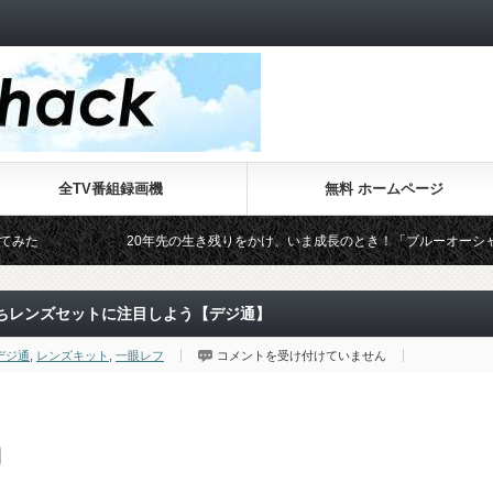
全TV番組録画機
無料 ホームページ
20年先の生き残りをかけ、いま成長のとき！「ブルーオーシャン・サミ
ちレンズセットに注目しよう【デジ通】
デ
デジ通
,
レンズキット
,
一眼レフ
コメントを受け付けていません
ジ
イ
チ
を
上
手
に
入
手
し