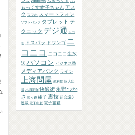
ふぉっくす
ふ
ンズ
Windows
アス
ぉっくす紺子ちゃん
ク
スマートフォン
スマホ
テ
タブレット
ソフトバンク
ト
デジ通
クニック
ドコ
円
ニ
ドスパラ
ドワンゴ
モ
る
コニコ
ニコニコ生放
格
パソコン
送
ビジネス塾
メディアバンク
ライン
上海問屋
型
個人出
便利技
永野つか
快適術
版
小沼正則
な
さ
裏技
紺子
超会議3
知っ得
引
連載
電子書籍
電子出版
い