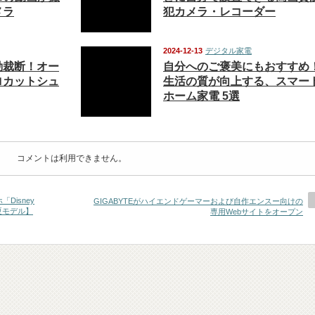
メラ
犯カメラ・レコーダー
2024-12-13
デジタル家電
動裁断！オー
自分へのご褒美にもおすすめ
ロカットシュ
生活の質が向上する、スマー
ホーム家電 5選
コメントは利用できません。
isney
GIGABYTEがハイエンドゲーマーおよび自作エンスー向けの
4年夏モデル】
専用Webサイトをオープン