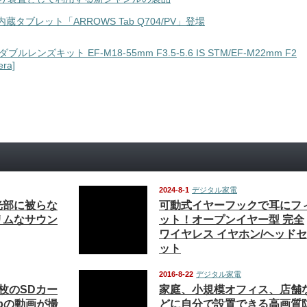
ブレット「ARROWS Tab Q704/PV」登場
ーレス一眼カメラ EOS M ダブルレンズキット EF-M18-55mm F3.5-5.6 
2mm F2 STM付属 ブラック EOSMBK-WLK [Camera]
2024-8-1
デジタル家電
光部に被らな
可動式イヤーフックで耳にフ
リムなサウン
ット！オープンイヤー型 完全
ワイヤレス イヤホン/ヘッドセ
ット
2016-8-22
デジタル家電
枚のSDカー
家庭、小規模オフィス、店舗
0pの動画が撮
どに自分で設置できる高画質