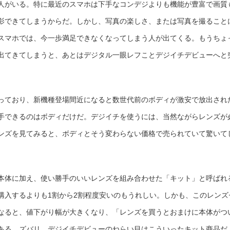
人がいる。特に最近のスマホは下手なコンデジよりも機能が豊富で画質
た
い
な
影できてしまうからだ。しかし、写真の楽しさ、または写真を撮ること
ら、
型
落
スマホでは、今一歩満足できなくなってしまう人が出てくる。もうちょ
ち
レ
ン
出てきてしまうと、あとはデジタル一眼レフことデジイチデビューへと
ズ
セ
ッ
ト
に
注
目
っており、新機種登場間近になると数世代前のボディが激安で放出され
し
よ
う
手できるのはボディだけだ。デジイチを使うには、当然ながらレンズが
【デ
ジ
ンズを見てみると、ボディとそう変わらない価格で売られていて驚いて
通】
は
本体に加え、使い勝手のいいレンズを組み合わせた「キット」と呼ばれ
購入するよりも1割から2割程度安いのもうれしい。しかも、このレンズ
なると、値下がり幅が大きくなり、「レンズを買うとおまけに本体がつ
ある。ズバリ、デジイチデビューのねらい目はこういったキット商品だ