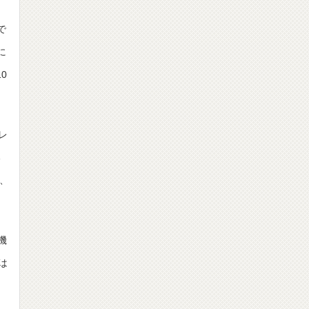
で
に
0
レ
る
き、
機
は