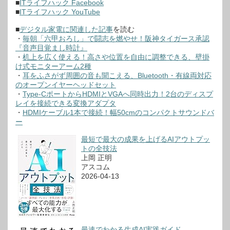
■
ITライフハック Facebook
■
ITライフハック YouTube
■
デジタル家電に関連した記事
を読む
・
毎朝「六甲おろし」で闘志を燃やせ！阪神タイガース承認
『音声目覚まし時計』
・
机上を広く使える！高さや位置を自由に調整できる、壁掛
け式モニターアーム2種
・
耳をふさがず周囲の音も聞こえる、Bluetooth・有線両対応
のオープンイヤーヘッドセット
・
Type-CポートからHDMIとVGAへ同時出力！2台のディスプ
レイを接続できる変換アダプタ
・
HDMIケーブル1本で接続！幅50cmのコンパクトサウンドバ
ー
最短で最大の成果を上げるAIアウトプッ
トの全技法
上岡 正明
アスコム
2026-04-13
最速でわかる生成AI実践ガイド