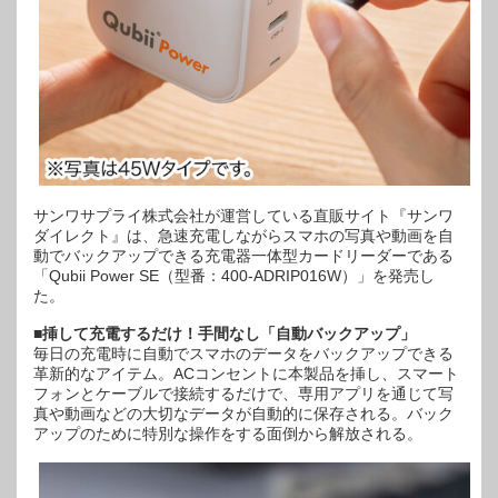
充
電
器
は
サンワサプライ株式会社が運営している直販サイト『サンワ
ダイレクト』は、急速充電しながらスマホの写真や動画を自
動でバックアップできる充電器一体型カードリーダーである
「Qubii Power SE（型番：400-ADRIP016W）」を発売し
た。
■挿して充電するだけ！手間なし「自動バックアップ」
毎日の充電時に自動でスマホのデータをバックアップできる
革新的なアイテム。ACコンセントに本製品を挿し、スマート
フォンとケーブルで接続するだけで、専用アプリを通じて写
真や動画などの大切なデータが自動的に保存される。バック
アップのために特別な操作をする面倒から解放される。