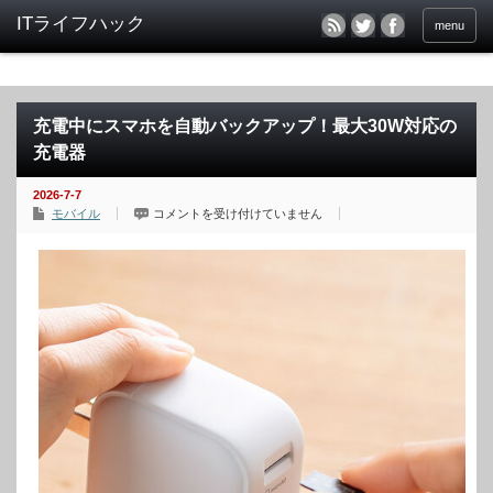
menu
充電中にスマホを自動バックアップ！最大30W対応の
充電器
2026-7-7
充
モバイル
コメントを受け付けていません
電
中
に
ス
マ
ホ
を
自
動
バ
ッ
ク
ア
ッ
プ！
最
大
30W
対
応
の