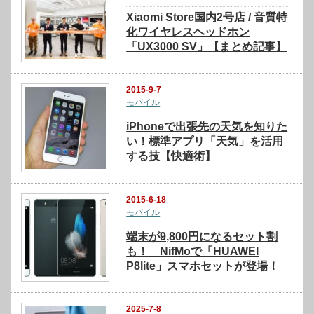
Xiaomi Store国内2号店 / 音質特
化ワイヤレスヘッドホン
「UX3000 SV」【まとめ記事】
2015-9-7
モバイル
iPhoneで出張先の天気を知りた
い！標準アプリ「天気」を活用
する技【快適術】
2015-6-18
モバイル
端末が9,800円になるセット割
も！ NifMoで「HUAWEI
P8lite」スマホセットが登場！
2025-7-8