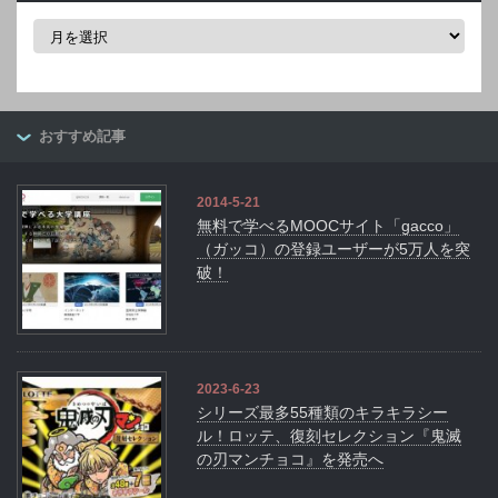
ア
ー
カ
イ
ブ
おすすめ記事
2014-5-21
無料で学べるMOOCサイト「gacco」
（ガッコ）の登録ユーザーが5万人を突
破！
2023-6-23
シリーズ最多55種類のキラキラシー
ル！ロッテ、復刻セレクション『鬼滅
の刃マンチョコ』を発売へ