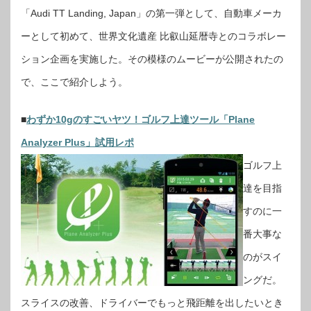
「Audi TT Landing, Japan」の第一弾として、自動車メーカ
ーとして初めて、世界文化遺産 比叡山延暦寺とのコラボレー
ション企画を実施した。その模様のムービーが公開されたの
で、ここで紹介しよう。
■
わずか10gのすごいヤツ！ゴルフ上達ツール「Plane
Analyzer Plus」試用レポ
ゴルフ上
達を目指
すのに一
番大事な
のがスイ
ングだ。
スライスの改善、ドライバーでもっと飛距離を出したいとき