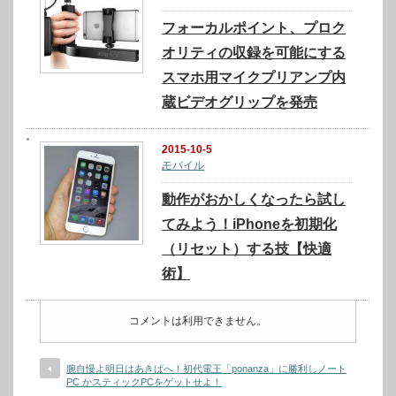
フォーカルポイント、プロク
オリティの収録を可能にする
スマホ用マイクプリアンプ内
蔵ビデオグリップを発売
2015-10-5
モバイル
動作がおかしくなったら試し
てみよう！iPhoneを初期化
（リセット）する技【快適
術】
コメントは利用できません。
腕自慢よ明日はあきばへ！初代電王「ponanza」に勝利しノート
PC かスティックPCをゲットせよ！