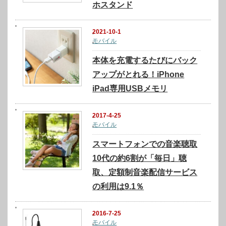
ホスタンド
2021-10-1
モバイル
本体を充電するたびにバック
アップがとれる！iPhone
iPad専用USBメモリ
2017-4-25
モバイル
スマートフォンでの音楽聴取
10代の約6割が「毎日」聴
取、定額制音楽配信サービス
の利用は9.1％
2016-7-25
モバイル