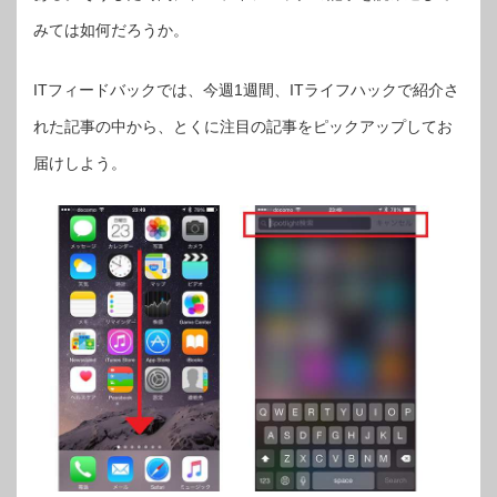
【IT
フ
みては如何だろうか。
ィ
ー
ド
バ
ッ
ITフィードバックでは、今週1週間、ITライフハックで紹介さ
ク】
は
れた記事の中から、とくに注目の記事をピックアップしてお
届けしよう。