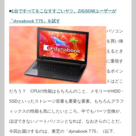
■
1台ですべてをこなすすごいヤツ。ZIGSOWユーザーが
「dynabook T75」を試す
パソコン
を買い換
えるとき
に重視す
るポイン
トはどこ
だろう？ CPUの性能はもちろんのこと、メモリーやHDD・
SSDといったストレージ容量も重要な要素。もちろんグラフ
ィックスの性能も気にしたいところ。中でもパーツ交換が、
ほぼできないノートパソコンとなれば、なおさらのことだ。
今回お届けするのは、東芝の「dynabook T75」（以下、