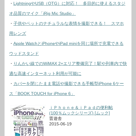
・
LightningやUSB（OTG）に対応！ 多目的に使えるスタジ
オ品質のマイク「iRig Mic Studio」
・
子供やペットのナチュラルな表情を撮影できる！ スマホ
用レンズ
・
Apple WatchとiPhoneやiPad miniを同じ場所で充電できる
ウッドスタンド
・
りんかい線でのWiMAX 2+エリア整備完了！駅や列車内で快
適な高速インターネット利用が可能に
・
カバーを閉じたまま電話や撮影できる手帳型iPhone 6ケー
ス「BOOK TOUCH for iPhone 6」
ｉＰｈｏｎｅ＆ｉＰａｄの便利帖
(100％ムックシリーズ) [ムック]
晋遊舎
2015-06-19