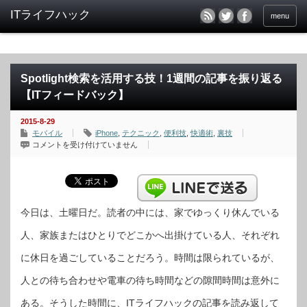
menu
Spotlight検索を活用する技！1週間の記事を振り返る
【ITフィードバック】
2015-8-29
モバイル
iPhone
,
テクニック
,
便利技
,
快適術
,
裏技
Spotlight
コメントを受け付けていません
検
索
を
活
用
す
る
技！
今日は、土曜日だ。読者の中には、家でゆっくり休んでいる
1
週
人、家族またはひとりでどこかへ出掛けている人、それぞれ
間
の
記
に休日を過ごしていることだろう。時間は限られているが、
事
を
振
人との待ち合わせや電車の待ち時間などの隙間時間は意外に
り
返
る
ある。そうした時間に、ITライフハックの記事を読み返して