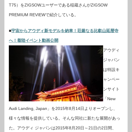
T75）をZIGSOWユーザーである稲蔵さんがZIGSOW
PREMIUM REVIEWで紹介している。
■
宇宙からアウディ新モデルを納車！荘厳なる比叡山延暦寺
へ！着陸イベント動画公開
アウディ
ジャパン
は特設キ
ャンペー
ンサイト
「New
Audi Landing, Japan」を2015年8月14日よりオープンし、
様々な情報を提供している。そんな同社に新たな展開があっ
た。アウディ ジャパンは2015年8月20日～21日の2日間、