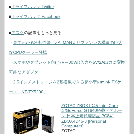
■
ITライフハック Twitter
■
ITライフハック Facebook
■
アスク
の記事をもっと見る
・
見てわかる冷却性能！ZALMANよりファンレス構造の巨大
なCPUクーラー登場
・
スマホやタブレット向け7V～30Vの入力を5V/2A出力に変換
可能なアダプター
・
2.5インチストレージを2基搭載できる超小型のmini-ITXケ
ース「NT-TX5200」
ZOTAC ZBOX ID45 Intel Core
i3/GeForce GT640搭載ベアボー
ン 日本正規代理店品 PC841
ZBOX-ID45-J [Personal
Computers]
ZOTAC