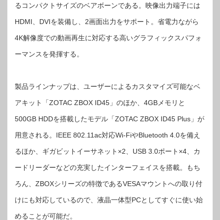
ZOTAC「ZBOX
るコンパクトサイズのベアボーンである。映像出力端子には
ID45」
シ
HDMI、DVIを装備し、2画面出力をサポート。省電力ながら
リ
ー
ズ
4K解像度での動画再生に対応する高いグラフィックスパフォ
は
ーマンスを発揮する。
製品ラインナップは、ユーザーによるカスタマイズ可能なベ
アキット「ZOTAC ZBOX ID45」のほか、4GBメモリと
500GB HDDを搭載したモデル「ZOTAC ZBOX ID45 Plus」が
用意される。IEEE 802.11ac対応Wi-FiやBluetooth 4.0を備え
るほか、ギガビットイーサネット×2、USB 3.0ポート×4、カ
ードリーダーなどの充実したインターフェイスを搭載。もち
ろん、ZBOXシリーズの特徴であるVESAマウントへの取り付
けにも対応しているので、液晶一体型PCとしてすぐに使い始
めることが可能だ。