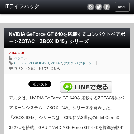
menu
NVIDIA GeForce GT 640を搭載するコンパクトベアボ
ーンZOTAC「ZBOX ID45」シリーズ
2014-2-28
パソコン
GeForce
,
ZBOX-ID45-J
,
ZOTAC
,
アスク
,
ベアボーン
NVIDIA
コメントを受け付けていません
GeForce
GT
640
を
搭
載
す
る
アスクは、NVIDIA GeForce GT 640を搭載するZOTAC製のベ
コ
ン
アボーンシステム「ZBOX ID45」シリーズを発表した。
パ
ク
ト
「ZBOX ID45」シリーズは、CPUに第3世代のIntel Core i3-
ベ
ア
ボ
3227Uを搭載。GPUにNVIDIA GeForce GT 640を標準搭載す
ー
ン