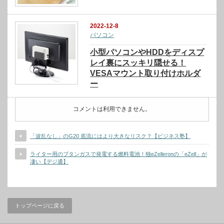
2022-12-8
パソコン
小型パソコンやHDDをディスプ
レイ裏にスッキリ隠せる！
VESAマウント取り付けホルダ
ー
コメントは利用できません。
「波乱なし」のG20 底流にはより大きなリスク？【ビジネス塾】
ライター用のブタンガスで発電する燃料電池！独eZelleronの「eZell」が
凄い【デジ通】
トップページに戻る