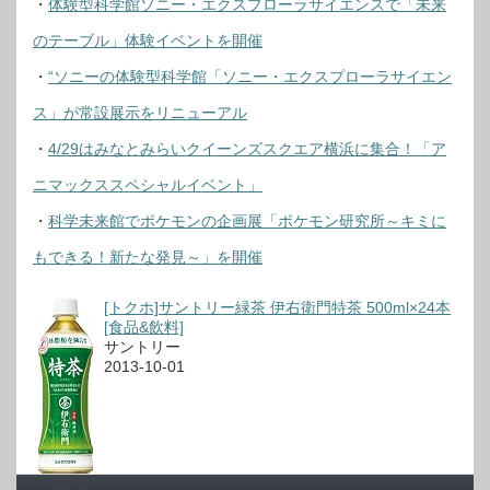
・
体験型科学館ソニー・エクスプローラサイエンスで「未来
のテーブル」体験イベントを開催
・
“ソニーの体験型科学館「ソニー・エクスプローラサイエン
ス」が常設展示をリニューアル
・
4/29はみなとみらいクイーンズスクエア横浜に集合！「ア
ニマックススペシャルイベント」
・
科学未来館でポケモンの企画展「ポケモン研究所～キミに
もできる！新たな発見～」を開催
[トクホ]サントリー緑茶 伊右衛門特茶 500ml×24本
[食品&飲料]
サントリー
2013-10-01