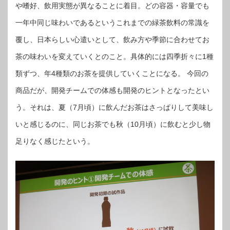
の
や嗜好、飲用実態が異なることに着目。どの容器・容量でも
新
「伊
一年中同じ味わいであるというこれまでの緑茶飲料の常識を
右
衛
門」
覆し、日本らしい心遣いとして、飲み方や季節に合わせてお
本
日
よ
茶の味わいを変えていくとのこと。具体的には四季折々に1種
り
発
売
類ずつ、年4種類のお茶を提供していくことになる。 今回の
は
商品だが、開発チームでの体感も開発のヒントとなったとい
う。それは、夏（7月頃）に飲んだお茶はさっぱりして美味し
いと感じるのに、同じお茶でも秋（10月頃）に飲むと少し物
足りなく感じたという。