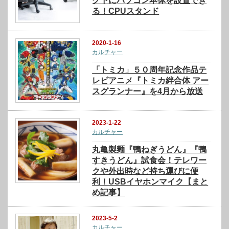
ク下にパソコン本体を設置でき
る！CPUスタンド
2020-1-16
カルチャー
「トミカ」５０周年記念作品テ
レビアニメ『トミカ絆合体 アー
スグランナー』を4月から放送
2023-1-22
カルチャー
丸亀製麺『鴨ねぎうどん』『鴨
すきうどん』試食会！テレワー
クや外出時など持ち運びに便
利！USBイヤホンマイク【まと
め記事】
2023-5-2
カルチャー