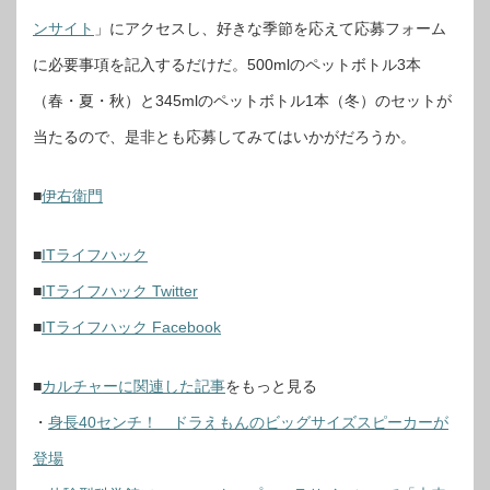
ンサイト
」にアクセスし、好きな季節を応えて応募フォーム
に必要事項を記入するだけだ。500mlのペットボトル3本
（春・夏・秋）と345mlのペットボトル1本（冬）のセットが
当たるので、是非とも応募してみてはいかがだろうか。
■
伊右衛門
■
ITライフハック
■
ITライフハック Twitter
■
ITライフハック Facebook
■
カルチャーに関連した記事
をもっと見る
・
身長40センチ！ ドラえもんのビッグサイズスピーカーが
登場