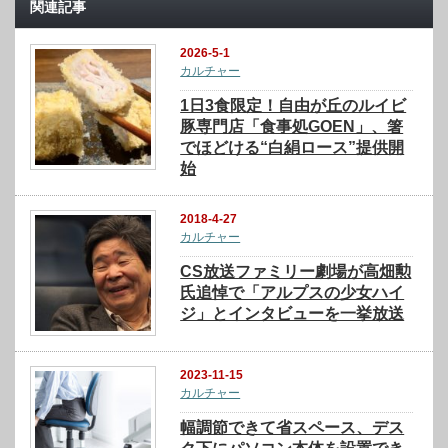
関連記事
2026-5-1
カルチャー
1日3食限定！自由が丘のルイビ
豚専門店「食事処GOEN」、箸
でほどける“白絹ロース”提供開
始
2018-4-27
カルチャー
CS放送ファミリー劇場が高畑勲
氏追悼で「アルプスの少女ハイ
ジ」とインタビューを一挙放送
2023-11-15
カルチャー
幅調節できて省スペース、デス