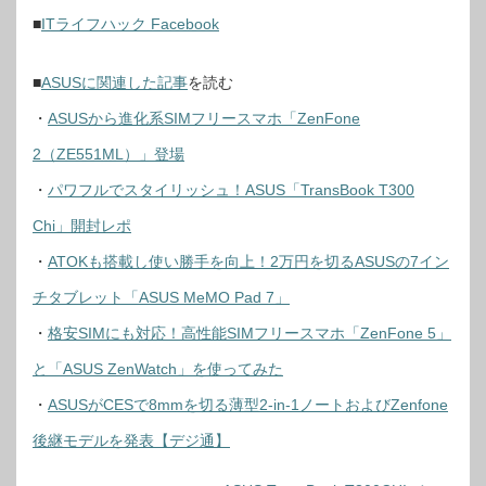
■
ITライフハック Facebook
■
ASUSに関連した記事
を読む
・
ASUSから進化系SIMフリースマホ「ZenFone
2（ZE551ML）」登場
・
パワフルでスタイリッシュ！ASUS「TransBook T300
Chi」開封レポ
・
ATOKも搭載し使い勝手を向上！2万円を切るASUSの7イン
チタブレット「ASUS MeMO Pad 7」
・
格安SIMにも対応！高性能SIMフリースマホ「ZenFone 5」
と「ASUS ZenWatch」を使ってみた
・
ASUSがCESで8mmを切る薄型2-in-1ノートおよびZenfone
後継モデルを発表【デジ通】