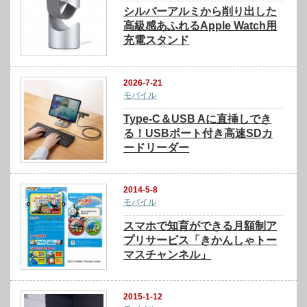
シルバーアルミから削り出した
高級感あふれるApple Watch用
充電スタンド
2026-7-21
モバイル
Type-C＆USB Aに直挿しでき
る！USBポート付き高速SDカ
ードリーダー
2014-5-8
モバイル
スマホで知育ができる月額制ア
プリサービス「きかんしゃトー
マスチャンネル」
2015-1-12