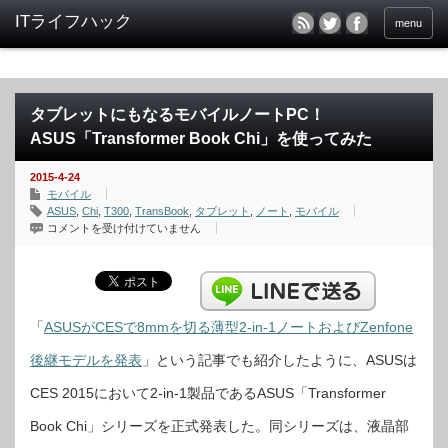
menu
タブレットにもなるモバイルノートPC！
ASUS「Transformer Book Chi」を使ってみた
2015-4-24
モバイル
ASUS
,
Chi
,
T300
,
TransBook
,
タブレット
,
ノート
,
モバイル
タ
コメントを受け付けていません
ブ
レ
ッ
ト
に
も
な
る
「
ASUSがCESで8mmを切る薄型2-in-1ノートおよびZenfone
モ
バ
後継モデルを発表
」という記事でも紹介したように、ASUSは
イ
ル
ノ
CES 2015において2-in-1製品であるASUS「Transformer
ー
ト
PC！
Book Chi」シリーズを正式発表した。同シリーズは、液晶部
ASUS「Transformer
Book