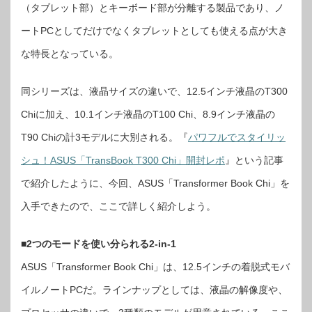
Chi」
（タブレット部）とキーボード部が分離する製品であり、ノ
を
使
ートPCとしてだけでなくタブレットとしても使える点が大き
っ
て
み
な特長となっている。
た
は
同シリーズは、液晶サイズの違いで、12.5インチ液晶のT300
Chiに加え、10.1インチ液晶のT100 Chi、8.9インチ液晶の
T90 Chiの計3モデルに大別される。『
パワフルでスタイリッ
シュ！ASUS「TransBook T300 Chi」開封レポ
』という記事
で紹介したように、今回、ASUS「Transformer Book Chi」を
入手できたので、ここで詳しく紹介しよう。
■2つのモードを使い分られる2-in-1
ASUS「Transformer Book Chi」は、12.5インチの着脱式モバ
イルノートPCだ。ラインナップとしては、液晶の解像度や、