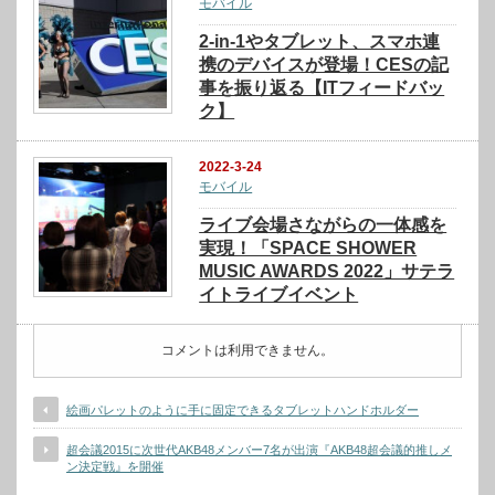
モバイル
2-in-1やタブレット、スマホ連
携のデバイスが登場！CESの記
事を振り返る【ITフィードバッ
ク】
2022-3-24
モバイル
ライブ会場さながらの一体感を
実現！「SPACE SHOWER
MUSIC AWARDS 2022」サテラ
イトライブイベント
コメントは利用できません。
絵画パレットのように手に固定できるタブレットハンドホルダー
超会議2015に次世代AKB48メンバー7名が出演『AKB48超会議的推しメ
ン決定戦』を開催