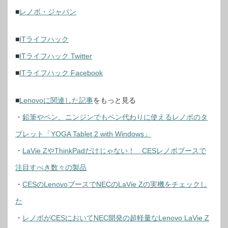
■
レノボ・ジャパン
■
ITライフハック
■
ITライフハック Twitter
■
ITライフハック Facebook
■
Lenovoに関連した記事
をもっと見る
・
鉛筆やペン、ニンジンでもペン代わりに使えるレノボのタ
ブレット「YOGA Tablet 2 with Windows」
・
LaVie ZやThinkPadだけじゃない！ CESレノボブースで
注目すべき数々の製品
・
CESのLenovoブースでNECのLaVie Zの実機をチェックし
た
・
レノボがCESにおいてNEC開発の超軽量なLenovo LaVie Z