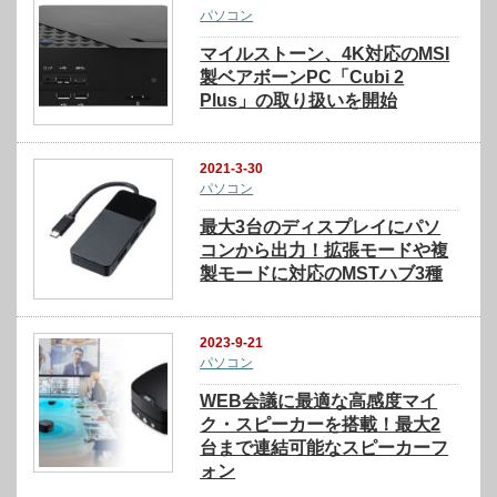
パソコン
マイルストーン、4K対応のMSI
製ベアボーンPC「Cubi 2
Plus」の取り扱いを開始
2021-3-30
パソコン
最大3台のディスプレイにパソ
コンから出力！拡張モードや複
製モードに対応のMSTハブ3種
2023-9-21
パソコン
WEB会議に最適な高感度マイ
ク・スピーカーを搭載！最大2
台まで連結可能なスピーカーフ
ォン