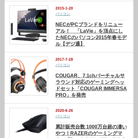
2015-1-20
パソコン
NECがPCブランドをリニュー
アル！ 「LaVie」を頂点にし
たNECのパソコン2015年春モデ
ル【デジ通】
2017-7-28
パソコン
COUGAR、7.1chバーチャルサ
ラウンド対応のゲーミングヘッ
ドセット「COUGAR IMMERSA
PRO」を発売
2020-6-26
パソコン
累計販売台数 1000万台超の凄い
やつ！RAZERのゲーミングマ