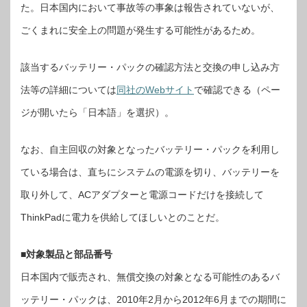
デ
た。日本国内において事故等の事象は報告されていないが、
ル
の
ごくまれに安全上の問題が発生する可能性があるため。
バ
ッ
テ
リ
ー
該当するバッテリー・パックの確認方法と交換の申し込み方
自
主
回
法等の詳細については
同社のWebサイト
で確認できる（ペー
収
を
ジが開いたら「日本語」を選択）。
発
表
は
なお、自主回収の対象となったバッテリー・パックを利用し
ている場合は、直ちにシステムの電源を切り、バッテリーを
取り外して、ACアダプターと電源コードだけを接続して
ThinkPadに電力を供給してほしいとのことだ。
■対象製品と部品番号
日本国内で販売され、無償交換の対象となる可能性のあるバ
ッテリー・パックは、2010年2月から2012年6月までの期間に