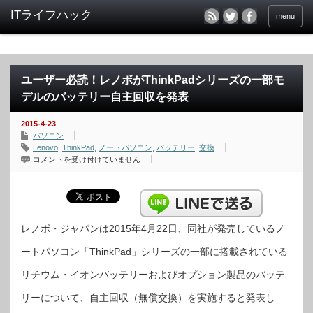
menu
ユーザー必読！レノボがThinkPadシリーズの一部モ
デルのバッテリー自主回収を発表
2015-4-23
パソコン
Lenovo
,
ThinkPad
,
ノートパソコン
,
バッテリー
,
交換
ユ
コメントを受け付けていません
ー
ザ
ー
必
読！
レ
ノ
ボ
レノボ・ジャパンは2015年4月22日、同社が発売しているノ
が
ThinkPad
ートパソコン「ThinkPad」シリーズの一部に搭載されている
シ
リ
ー
リチウム・イオンバッテリーおよびオプション製品のバッテ
ズ
の
一
リーについて、自主回収（無償交換）を実施すると発表し
部
モ